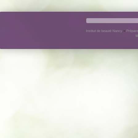
-
Institut de beauté Nancy
Prépare
M